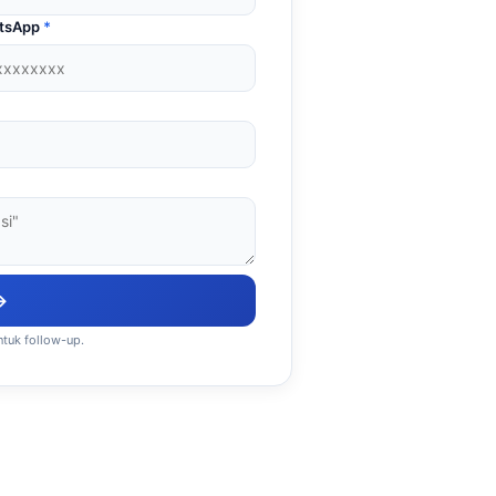
atsApp
*
→
ntuk follow-up.