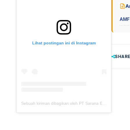
Ar
AMF
Lihat postingan ini di Instagram
SHARE
Sebuah kiriman dibagikan oleh PT Sarana Energi Investama (@saranaenergiinvestama)