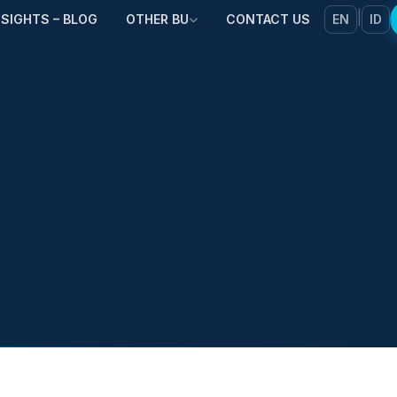
|
NSIGHTS – BLOG
OTHER BU
CONTACT US
EN
ID