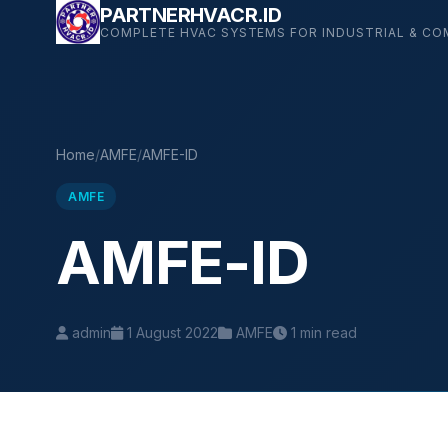
Skip
PARTNERHVACR.ID
COMPLETE HVAC SYSTEMS FOR INDUSTRIAL & CO
to
content
Home
/
AMFE
/
AMFE-ID
AMFE
AMFE-ID
admin
1 August 2022
AMFE
1 min read