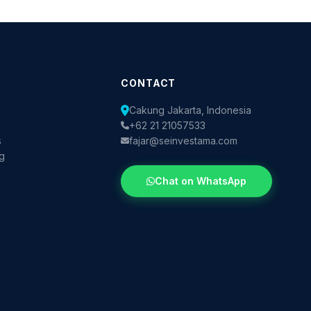
CONTACT
Cakung Jakarta, Indonesia
+62 21 21057533
s
fajar@seinvestama.com
og
Chat on WhatsApp