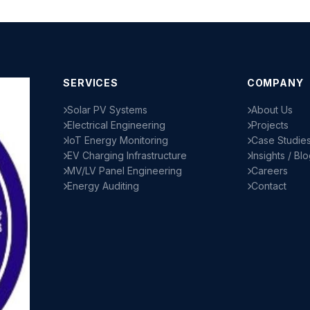
SERVICES
COMPANY
Solar PV Systems
About Us
Electrical Engineering
Projects
IoT Energy Monitoring
Case Studie
EV Charging Infrastructure
Insights / Bl
MV/LV Panel Engineering
Careers
Energy Auditing
Contact