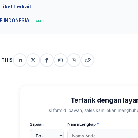
tikel Terkait
E INDONESIA
· AMFE
 THIS
LinkedIn
X
Facebook
Instagram
WhatsApp
Copy
(Twitter)
(copy
link
link)
Tertarik dengan lay
Isi form di bawah, sales kami akan menghub
Sapaan
Nama Lengkap
*