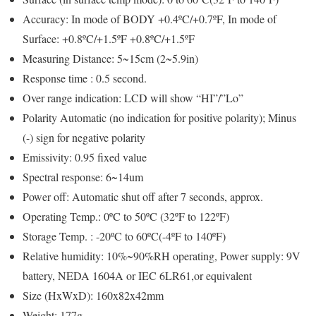
Accuracy: In mode of BODY +0.4ºC/+0.7ºF, In mode of
Surface: +0.8ºC/+1.5ºF +0.8ºC/+1.5ºF
Measuring Distance: 5~15cm (2~5.9in)
Response time : 0.5 second.
Over range indication: LCD will show “HI”/”Lo”
Polarity Automatic (no indication for positive polarity); Minus
(-) sign for negative polarity
Emissivity: 0.95 fixed value
Spectral response: 6~14um
Power off: Automatic shut off after 7 seconds, approx.
Operating Temp.: 0ºC to 50ºC (32ºF to 122ºF)
Storage Temp. : -20ºC to 60ºC(-4ºF to 140ºF)
Relative humidity: 10%~90%RH operating, Power supply: 9V
battery, NEDA 1604A or IEC 6LR61,or equivalent
Size (HxWxD): 160x82x42mm
Weight: 177g