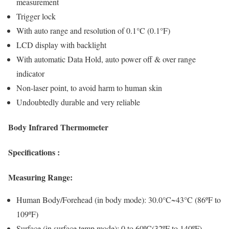
measurement
Trigger lock
With auto range and resolution of 0.1°C (0.1°F)
LCD display with backlight
With automatic Data Hold, auto power off & over range
indicator
Non-laser point, to avoid harm to human skin
Undoubtedly durable and very reliable
Body Infrared Thermometer
Specifications :
Measuring Range:
Human Body/Forehead (in body mode): 30.0°C~43°C (86ºF to
109ºF)
Surface (in surface temp mode): 0 to 60ºC(32ºF to 140ºF)