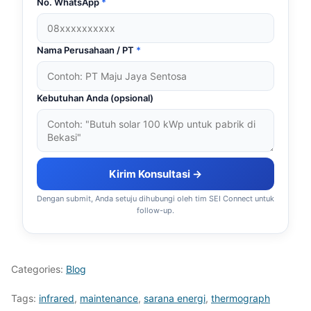
No. WhatsApp
*
Nama Perusahaan / PT
*
Kebutuhan Anda (opsional)
Kirim Konsultasi →
Dengan submit, Anda setuju dihubungi oleh tim SEI Connect untuk
follow-up.
Categories:
Blog
Tags:
infrared
,
maintenance
,
sarana energi
,
thermograph