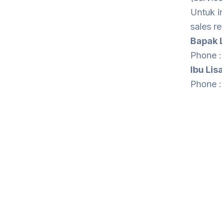
Untuk i
sales r
Bapak 
Phone 
Ibu Lis
Phone 