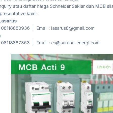
nquiry atau daftar harga Schneider Saklar dan MCB si
epresentative kami :
Lasarus
: 08118880936 | Email : lasarus8@gmail.com
a
: 08118887363 | Email : cs@sarana-energi.com