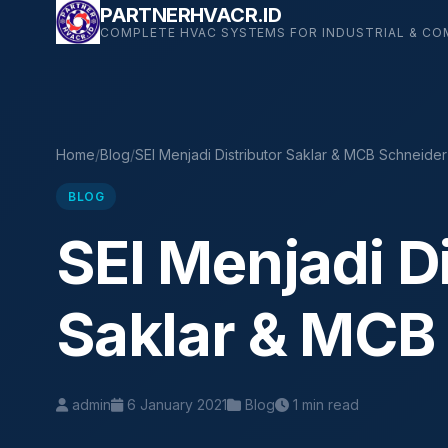
Skip
PARTNERHVACR.ID
COMPLETE HVAC SYSTEMS FOR INDUSTRIAL & CO
to
content
Home
/
Blog
/
SEI Menjadi Distributor Saklar & MCB Schneider
BLOG
SEI Menjadi Di
Saklar & MCB
admin
6 January 2021
Blog
1 min read