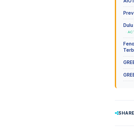
AIOT
Prev
Dulu
· AC
Feno
Terb
GREE
GREE
SHARE