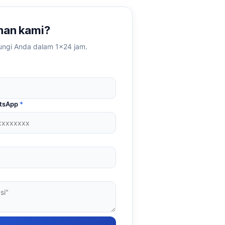
anan kami?
ungi Anda dalam 1×24 jam.
atsApp
*