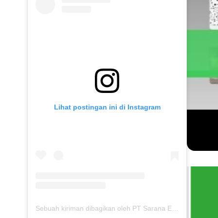
Lihat postingan ini di Instagram
Sebuah kiriman dibagikan oleh PT Sarana Energi Investama (@saranaenergiinvestama)