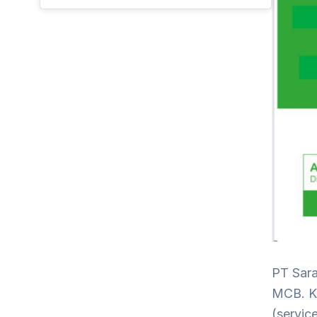
PT Sara
MCB. Ka
(servic