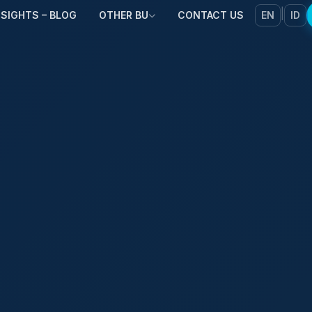
|
NSIGHTS – BLOG
OTHER BU
CONTACT US
EN
ID