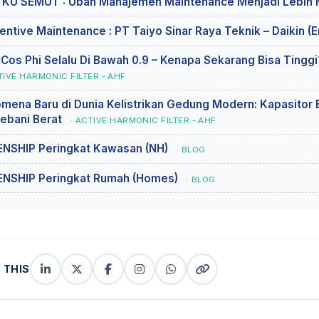
KU SEMUT : Ubah Manajemen Maintenance Menjadi Lebih
entive Maintenance : PT Taiyo Sinar Raya Teknik – Daikin (
 Cos Phi Selalu Di Bawah 0.9 – Kenapa Sekarang Bisa Ting
TIVE HARMONIC FILTER - AHF
mena Baru di Dunia Kelistrikan Gedung Modern: Kapasitor
ebani Berat
· ACTIVE HARMONIC FILTER - AHF
NSHIP Peringkat Kawasan (NH)
· BLOG
NSHIP Peringkat Rumah (Homes)
· BLOG
 THIS
LinkedIn
X
Facebook
Instagram
WhatsApp
Copy
(Twitter)
(copy
link
link)