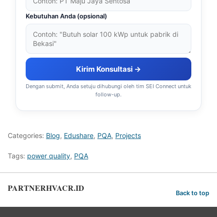
Kebutuhan Anda (opsional)
Kirim Konsultasi →
Dengan submit, Anda setuju dihubungi oleh tim SEI Connect untuk
follow-up.
Categories:
Blog
,
Edushare
,
PQA
,
Projects
Tags:
power quality
,
PQA
PARTNERHVACR.ID
Back to top