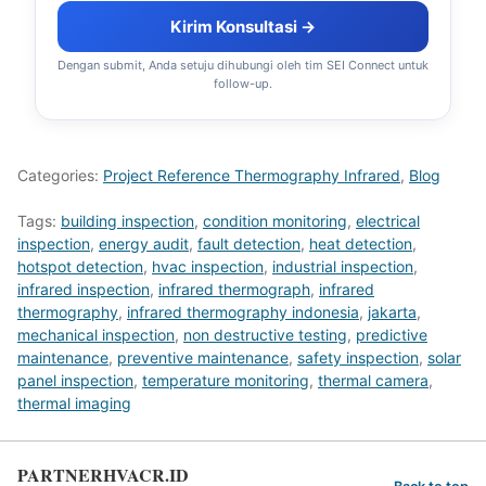
Kirim Konsultasi →
Dengan submit, Anda setuju dihubungi oleh tim SEI Connect untuk
follow-up.
Categories:
Project Reference Thermography Infrared
,
Blog
Tags:
building inspection
,
condition monitoring
,
electrical
inspection
,
energy audit
,
fault detection
,
heat detection
,
hotspot detection
,
hvac inspection
,
industrial inspection
,
infrared inspection
,
infrared thermograph
,
infrared
thermography
,
infrared thermography indonesia
,
jakarta
,
mechanical inspection
,
non destructive testing
,
predictive
maintenance
,
preventive maintenance
,
safety inspection
,
solar
panel inspection
,
temperature monitoring
,
thermal camera
,
thermal imaging
PARTNERHVACR.ID