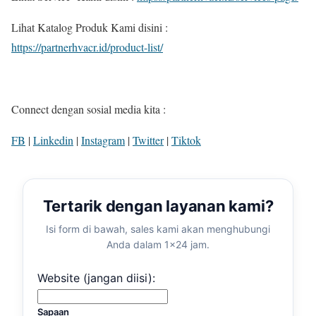
Lihat Katalog Produk Kami disini :
https://partnerhvacr.id/product-list/
Connect dengan sosial media kita :
FB
|
Linkedin
|
Instagram
|
Twitter
|
Tiktok
Tertarik dengan layanan kami?
Isi form di bawah, sales kami akan menghubungi
Anda dalam 1×24 jam.
Website (jangan diisi):
Sapaan