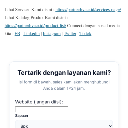
Lihat Service Kami disini :
https://partnerhvacr.id/services-page/
Lihat Katalog Produk Kami disini :
https://partnerhvacr.id/product-list/
Connect dengan sosial media
kita :
FB
|
Linkedin
|
Instagram
|
Twitter
|
Tiktok
Tertarik dengan layanan kami?
Isi form di bawah, sales kami akan menghubungi
Anda dalam 1×24 jam.
Website (jangan diisi):
Sapaan