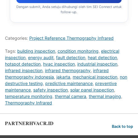
Dengan submit, Anda setuju dihubungi oleh tim SEI Connect untuk
follow-up.
Categories:
Project Reference Thermography Infrared
Tags:
building inspection
,
condition monitoring
,
electrical
inspection
,
energy audit
,
fault detection
,
heat detection
,
hotspot detection
,
hvac inspection
,
industrial inspection
,
infrared inspection
,
infrared thermography
,
infrared
thermography indonesia
,
jakarta
,
mechanical inspection
,
non
destructive testing
,
predictive maintenance
,
preventive
maintenance
,
safety inspection
,
solar panel inspection
,
temperature monitoring
,
thermal camera
,
thermal imaging
,
Thermography Infrared
PARTNERHVACR.ID
Back to top